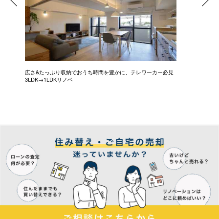
広さ&たっぷり収納でおうち時間を豊かに、テレワーカー必見
モデルは
3LDK→1LDKリノベ
にこだわっ