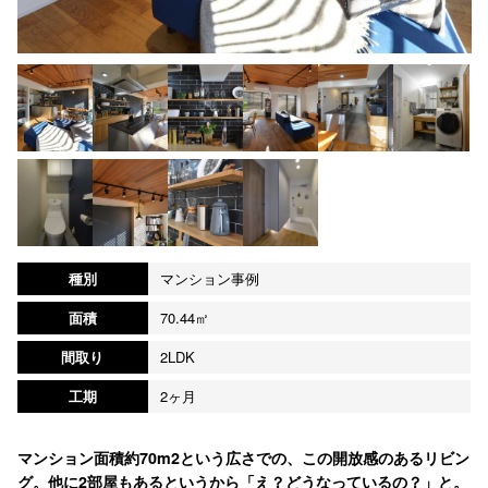
種別
マンション事例
面積
70.44㎡
間取り
2LDK
工期
2ヶ月
マンション面積約70m2という広さでの、この開放感のあるリビン
グ。他に2部屋もあるというから「え？どうなっているの？」と。