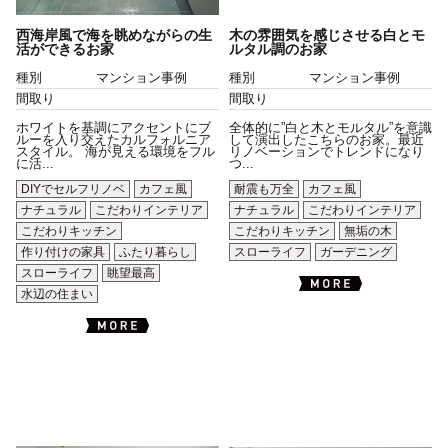
西海岸風で海を眺めながらの生
木の雰囲気を感じさせる白とモ
活ができるお家
ルタル調のお家
種別
マンション事例
種別
マンション事例
間取り
間取り
ホワイトを基調にアクセントにブ
全体的に”白と木とモルタル”を意識
ルーを入り交えたカルフォルニア
して演出したこちらのお家。最近
スタイル。 海が見える環境をフル
リノベーションでトレンドになり
に活...
つ...
DIYでセルフリノベ
カフェ風
耐震も万全
カフェ風
ナチュラル
こだわりインテリア
ナチュラル
こだわりインテリア
こだわりキッチン
こだわりキッチン
無垢の木
作り付けの家具
ふたり暮らし
スローライフ
ガーデニング
スローライフ
眺望最高
水辺の住まい