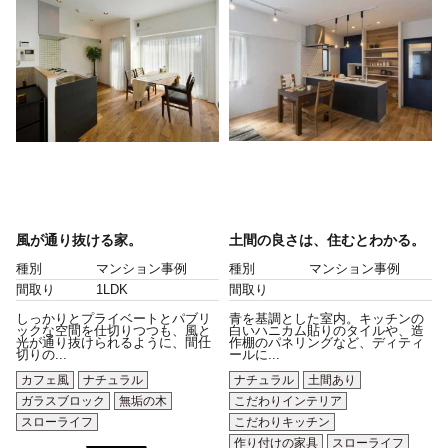
風が通り抜ける家。
土間の良さは、住むとわかる。
種別
マンション事例
種別
マンション事例
間取り
1LDK
間取り
しっかりとプライベートとパブリ
青を基調とした室内。キッチンの
ックな空間を仕切りつつも、風と
白いハニカム貼りのタイルや、造
光が通り抜けられるように、間仕
作棚のパネリングなど、ディティ
切りの...
ールに...
カフェ風
ナチュラル
ナチュラル
土間あり
ガラスブロック
無垢の木
こだわりインテリア
スローライフ
こだわりキッチン
作り付けの家具
スローライフ