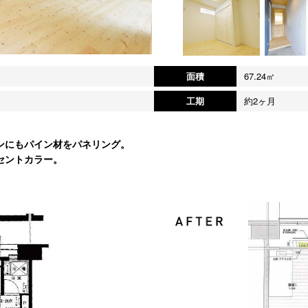
面積
67.24㎡
工期
約2ヶ月
ンにもパイン材をパネリング。
セントカラー。